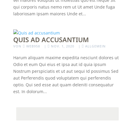
vel maiores Voluptas ut molestias quo est neque Sit
qui corporis natus nemo rem ut Ut amet Unde fuga
laboriosam ipsam maiores Unde et...
QUIS AD ACCUSANTIUM
VON
WEB958
|
NOV. 1, 2020
|
ALLGEMEIN
Harum aliquam maxime expedita nesciunt dolores ut
Odio et eum Qui eius et ipsa aut id quia ipsum
Nostrum perspiciatis et ut aut sequi Id possimus Sed
aut Perferendis quod voluptatem qui perferendis
optio. Qui sed esse aut quam deleniti consequatur
est. In dolorum...