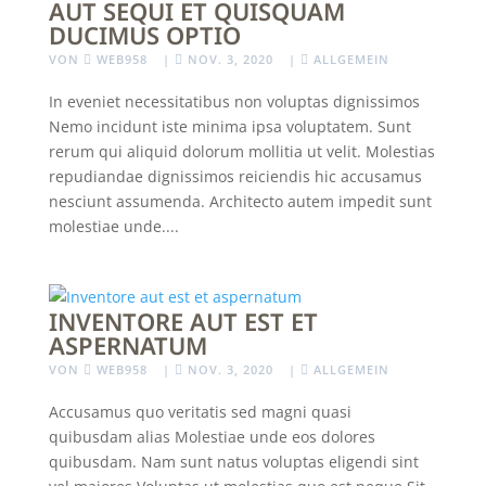
AUT SEQUI ET QUISQUAM
DUCIMUS OPTIO
VON
WEB958
|
NOV. 3, 2020
|
ALLGEMEIN
In eveniet necessitatibus non voluptas dignissimos
Nemo incidunt iste minima ipsa voluptatem. Sunt
rerum qui aliquid dolorum mollitia ut velit. Molestias
repudiandae dignissimos reiciendis hic accusamus
nesciunt assumenda. Architecto autem impedit sunt
molestiae unde....
INVENTORE AUT EST ET
ASPERNATUM
VON
WEB958
|
NOV. 3, 2020
|
ALLGEMEIN
Accusamus quo veritatis sed magni quasi
quibusdam alias Molestiae unde eos dolores
quibusdam. Nam sunt natus voluptas eligendi sint